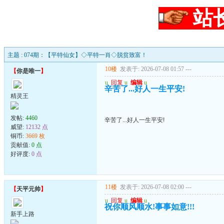
站
主题 : 074期：【平特仙女】◇平特一肖◇脱贫致富！
10楼
发表于: 2026-07-08 01:57
---
【
你是唯一
】
u
回复
u
编辑
u
辛苦了...好人一生平安!
精灵王
发帖:
4460
辛苦了...好人一生平安!
威望:
12132 点
铜币:
3669 枚
贡献值:
0 点
好评度:
0 点
11楼
发表于: 2026-07-08 02:00
---
【
天平元帅
】
u
回复
u
编辑
u
祝你顺风顺水!事事如意!!!
新手上路