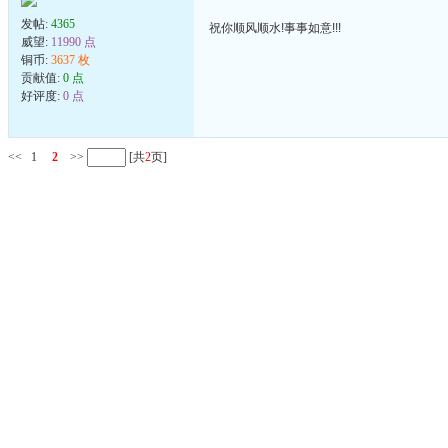
发帖:
4365
祝你顺风顺水!事事如意!!!
威望:
11990 点
铜币:
3637 枚
贡献值:
0 点
好评度:
0 点
<<
1
2
>>
[共
2
页]