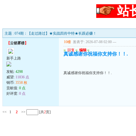
站
主题 : 074期：【走过路过】★实战四肖中特★长跟必赚！
10楼
发表于: 2026-07-08 02:00
---
【
云锁雾楼
】
u
回复
u
编辑
u
真诚感谢你祝福你支持你！！.
新手上路
发帖:
4298
真诚感谢你祝福你支持你！！.
威望:
11836 点
铜币:
3558 枚
贡献值:
0 点
好评度:
0 点
<<
1
2
>>
[共
2
页]