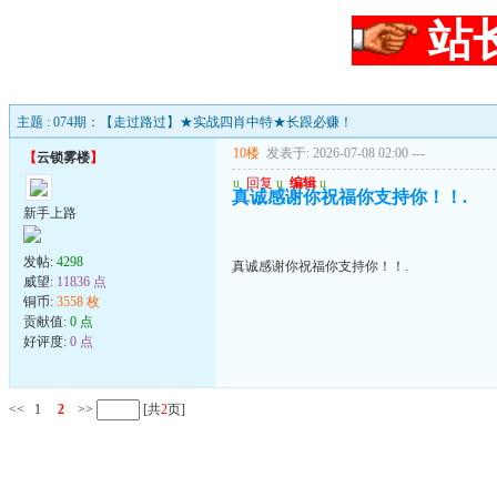
站
主题 : 074期：【走过路过】★实战四肖中特★长跟必赚！
10楼
发表于: 2026-07-08 02:00
---
【
云锁雾楼
】
u
回复
u
编辑
u
真诚感谢你祝福你支持你！！.
新手上路
发帖:
4298
真诚感谢你祝福你支持你！！.
威望:
11836 点
铜币:
3558 枚
贡献值:
0 点
好评度:
0 点
<<
1
2
>>
[共
2
页]