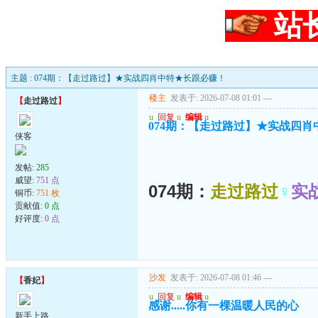
站
主题 : 074期：【走过路过】★实战四肖中特★长跟必赚！
楼主
发表于: 2026-07-08 01:01
---
【
走过路过
】
u
回复
u
编辑
u
074期：【走过路过】★实战四
侠客
发帖:
285
威望:
751 点
074期：
走过路过
♀
实
铜币:
751 枚
贡献值:
0 点
好评度:
0 点
沙发
发表于: 2026-07-08 01:46
---
【
香妃
】
u
回复
u
编辑
u
感谢.....你有一棵温暖人民的心
新手上路