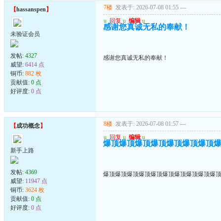
7楼
发表于: 2026-07-08 01:55
---
【
hassanspen
】
u
回复
u
编辑
u
感谢您真诚无私的奉献！
未验证会员
发帖:
4327
感谢您真诚无私的奉献！
威望:
6414 点
铜币:
882 枚
贡献值:
0 点
好评度:
0 点
8楼
发表于: 2026-07-08 01:57
---
【
成功概念
】
u
回复
u
编辑
u
爆顶爆顶爆顶爆顶爆顶爆顶爆顶
新手上路
发帖:
4369
爆顶爆顶爆顶爆顶爆顶爆顶爆顶爆顶爆顶爆
威望:
11947 点
铜币:
3624 枚
贡献值:
0 点
好评度:
0 点