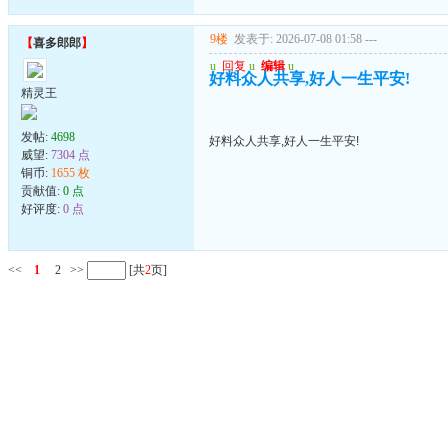
9楼
发表于: 2026-07-08 01:58
---
【
喜多郎郎
】
u
回复
u
编辑
u
好料众人共享,好人一生平安!
精灵王
发帖:
4698
好料众人共享,好人一生平安!
威望:
7304 点
铜币:
1655 枚
贡献值:
0 点
好评度:
0 点
<<
1
2
>>
[共
2
页]