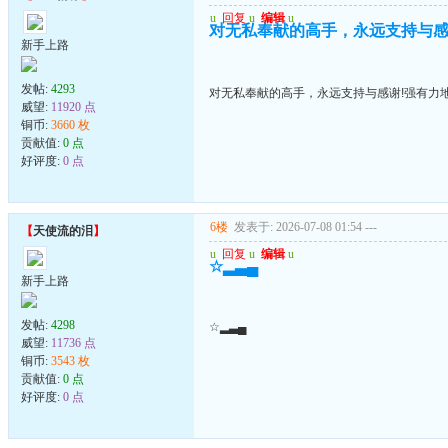
u
回复
u
编辑
u
对无私奉献的高手，永远支持与感
新手上路
发帖:
4293
对无私奉献的高手，永远支持与感谢!强有力
威望:
11920 点
铜币:
3660 枚
贡献值:
0 点
好评度:
0 点
6楼
发表于: 2026-07-08 01:54
---
【
天使流的泪
】
u
回复
u
编辑
u
☆▂▃▄
新手上路
发帖:
4298
☆▂▃▄
威望:
11736 点
铜币:
3543 枚
贡献值:
0 点
好评度:
0 点