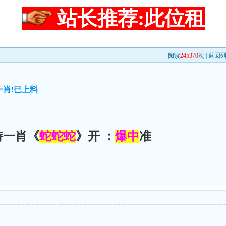
站长推荐:此位租
阅读
245370
次 |
返回
一肖!已上料
特一肖《
蛇蛇蛇
》开 ：
爆中
准