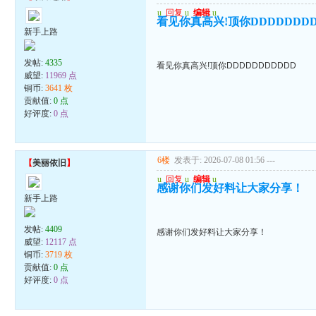
u
回复
u
编辑
u
看见你真高兴!顶你DDDDDDDD
新手上路
发帖:
4335
看见你真高兴!顶你DDDDDDDDDDD
威望:
11969 点
铜币:
3641 枚
贡献值:
0 点
好评度:
0 点
6楼
发表于: 2026-07-08 01:56
---
【
美丽依旧
】
u
回复
u
编辑
u
感谢你们发好料让大家分享！
新手上路
发帖:
4409
感谢你们发好料让大家分享！
威望:
12117 点
铜币:
3719 枚
贡献值:
0 点
好评度:
0 点