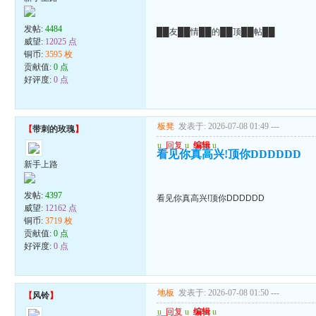
发帖:
4484
██友██情██的██顶██帖██
威望:
12025 点
铜币:
3595 枚
贡献值:
0 点
好评度:
0 点
板凳
发表于: 2026-07-08 01:49
---
【
带刺的玫瑰
】
u
回复
u
编辑
u
看见你真高兴!顶你DDDDDD
新手上路
发帖:
4397
看见你真高兴!顶你DDDDDD
威望:
12162 点
铜币:
3719 枚
贡献值:
0 点
好评度:
0 点
地板
发表于: 2026-07-08 01:50
---
【
风铃
】
u
回复
u
编辑
u