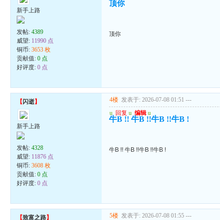
顶你
新手上路
发帖:
4389
顶你
威望:
11990 点
铜币:
3653 枚
贡献值:
0 点
好评度:
0 点
4楼
发表于: 2026-07-08 01:51
---
【
闪逝
】
u
回复
u
编辑
u
牛B !! 牛B !!牛B !!牛B !
新手上路
发帖:
4328
牛B !! 牛B !!牛B !!牛B !
威望:
11876 点
铜币:
3608 枚
贡献值:
0 点
好评度:
0 点
5楼
发表于: 2026-07-08 01:55
---
【
致富之路
】