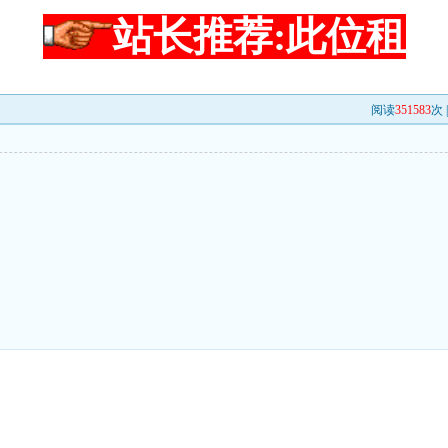
站长推荐:此位租
阅读
351583
次 