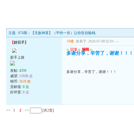
主题 : 074期：【无敌神算】（平特一肖）让你告别输钱.
10楼
发表于: 2026-07-08 02:01
---
【
好日子
】
u
回复
u
编辑
u
多谢分享，辛苦了，谢谢！！！
新手上路
发帖:
4359
多谢分享，辛苦了，谢谢！！！
威望:
11938 点
铜币:
3628 枚
贡献值:
0 点
好评度:
0 点
<<
1
2
>>
[共
2
页]