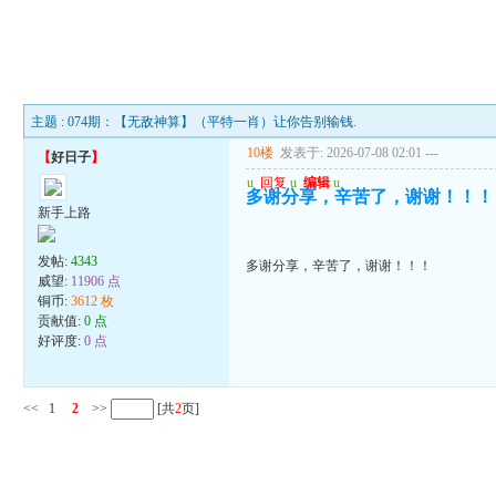
主题 : 074期：【无敌神算】（平特一肖）让你告别输钱.
10楼
发表于: 2026-07-08 02:01
---
【
好日子
】
u
回复
u
编辑
u
多谢分享，辛苦了，谢谢！！！
新手上路
发帖:
4343
多谢分享，辛苦了，谢谢！！！
威望:
11906 点
铜币:
3612 枚
贡献值:
0 点
好评度:
0 点
<<
1
2
>>
[共
2
页]