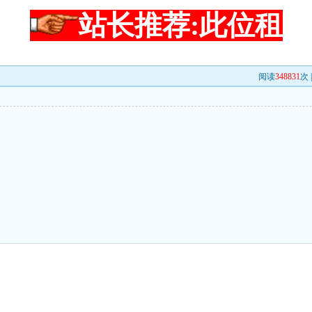
站长推荐:此位租
阅读
348831
次 