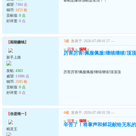
看帖是緣份顶帖是友情！！
威望:
7304 点
铜币:
1655 枚
贡献值:
0 点
好评度:
0 点
5楼
发表于: 2026-07-08 01:57
---
【
期期赚钱
】
u
回复
u
编辑
u
厉害厉害!佩服佩服!继续继续!顶
新手上路
发帖:
4363
厉害厉害!佩服佩服!继续继续!顶顶顶
威望:
11986 点
铜币:
3585 枚
贡献值:
0 点
好评度:
0 点
6楼
发表于: 2026-07-08 01:59
---
【
你是唯一
】
u
回复
u
编辑
u
辛苦了！将掌声和鲜花献给无私
精灵王