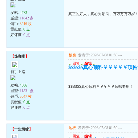
发帖:
4472
真正的好人，真心为彩民，万万万万万岁
威望:
11842 点
铜币:
3516 枚
贡献值:
0 点
好评度:
0 点
板凳
发表于: 2026-07-08 01:50
---
【
热咖啡
】
u
回复
u
编辑
u
$$$$$$真心顶料￥￥￥￥￥顶
新手上路
发帖:
4386
$$$$$$真心顶料￥￥￥￥￥顶帖专用！
威望:
11831 点
铜币:
3547 枚
贡献值:
0 点
好评度:
0 点
地板
发表于: 2026-07-08 01:50
---
【
一生情缘
】
u
回复
u
编辑
u