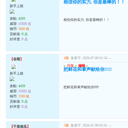
相信你的实力, 你是最棒的！！
新手上路
发帖:
4293
相信你的实力, 你是最棒的！！
威望:
11920 点
铜币:
3660 枚
贡献值:
0 点
好评度:
0 点
4楼
发表于: 2026-07-08 01:54
---
【
谷雨
】
u
回复
u
编辑
u
把鲜花和掌声献给你!!!!!
新手上路
发帖:
4459
把鲜花和掌声献给你!!!!!
威望:
11932 点
铜币:
3589 枚
贡献值:
0 点
好评度:
0 点
5楼
发表于: 2026-07-08 02:01
---
【
千里相见
】