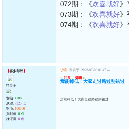
072期：《
欢喜就好
》
073期：《
欢喜就好
》
074期：《
欢喜就好
》
沙发
发表于: 2026-07-08 01:47
---
【
喜多郎郎
】
u
回复
u
编辑
u
焉能掉低！大家走过路过别错过
精灵王
发帖:
4708
焉能掉低！大家走过路过别错过
威望:
7323 点
铜币:
1665 枚
贡献值:
0 点
好评度:
0 点