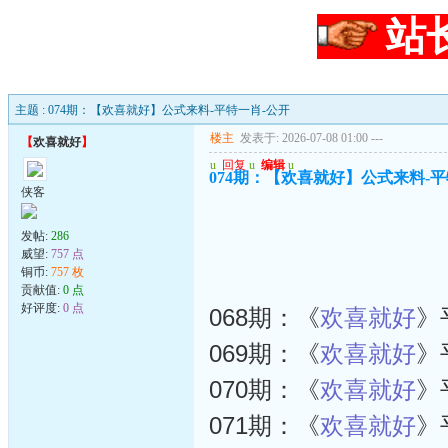
站
主题 : 074期：【欢喜就好】公式来料-平特一肖-公开
楼主
发表于: 2026-07-08 01:00
---
【
欢喜就好
】
u
回复
u
编辑
u
074期：【欢喜就好】公式来料-平
侠客
发帖:
286
威望:
757 点
铜币:
757 枚
贡献值:
0 点
好评度:
0 点
068期：《
欢喜就好
》
069期：《
欢喜就好
》
070期：《
欢喜就好
》
071期：《
欢喜就好
》