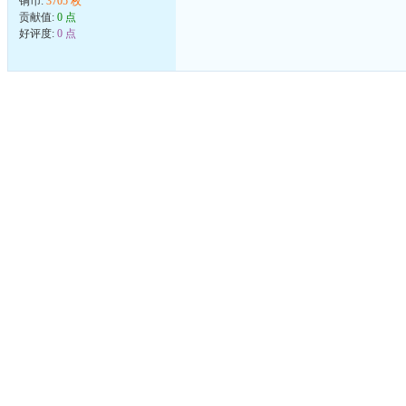
铜币:
3705 枚
贡献值:
0 点
好评度:
0 点