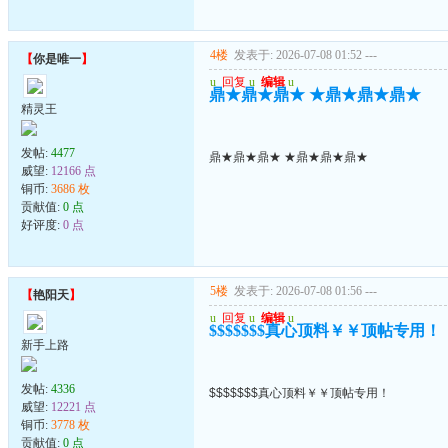
4楼
发表于: 2026-07-08 01:52
---
【
你是唯一
】
u
回复
u
编辑
u
鼎★鼎★鼎★ ★鼎★鼎★鼎★
精灵王
发帖:
4477
鼎★鼎★鼎★ ★鼎★鼎★鼎★
威望:
12166 点
铜币:
3686 枚
贡献值:
0 点
好评度:
0 点
5楼
发表于: 2026-07-08 01:56
---
【
艳阳天
】
u
回复
u
编辑
u
$$$$$$$真心顶料￥￥顶帖专用！
新手上路
发帖:
4336
$$$$$$$真心顶料￥￥顶帖专用！
威望:
12221 点
铜币:
3778 枚
贡献值:
0 点