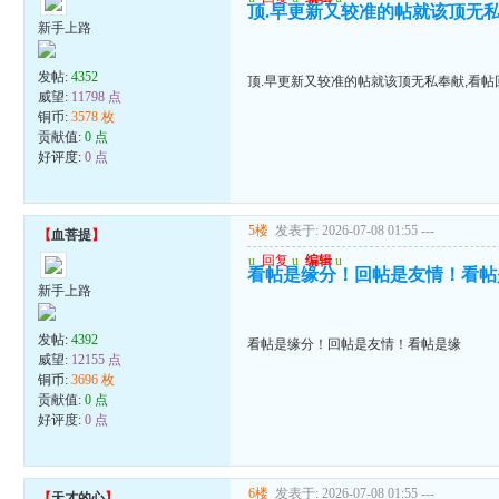
顶.早更新又较准的帖就该顶无私
新手上路
发帖:
4352
顶.早更新又较准的帖就该顶无私奉献,看帖
威望:
11798 点
铜币:
3578 枚
贡献值:
0 点
好评度:
0 点
5楼
发表于: 2026-07-08 01:55
---
【
血菩提
】
u
回复
u
编辑
u
看帖是缘分！回帖是友情！看帖
新手上路
发帖:
4392
看帖是缘分！回帖是友情！看帖是缘
威望:
12155 点
铜币:
3696 枚
贡献值:
0 点
好评度:
0 点
6楼
发表于: 2026-07-08 01:55
---
【
天才的心
】