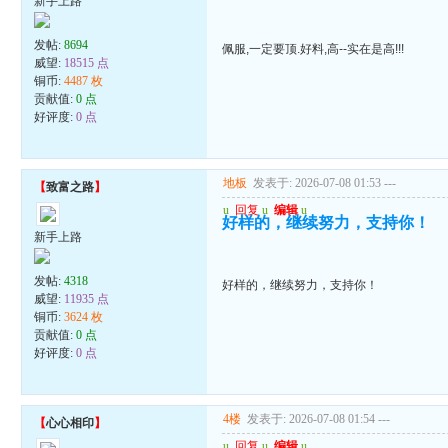
新手上路
发帖:
8694
佩服,一定要顶.好料,高--实在是高!!!
威望:
18515 点
铜币:
4487 枚
贡献值:
0 点
好评度:
0 点
地板
发表于: 2026-07-08 01:53
---
【
致富之路
】
u
回复
u
编辑
u
好样的，继续努力，支持你！
新手上路
发帖:
4318
好样的，继续努力，支持你！
威望:
11935 点
铜币:
3624 枚
贡献值:
0 点
好评度:
0 点
4楼
发表于: 2026-07-08 01:54
---
【
心心相印
】
u
回复
u
编辑
u