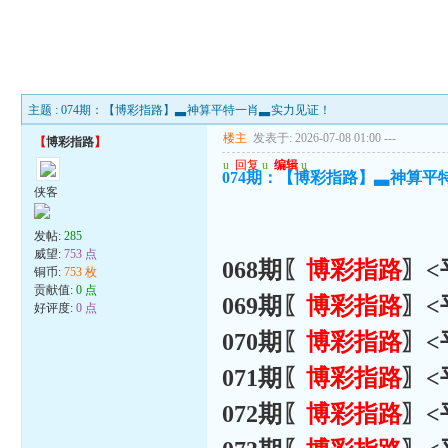
主题 : 074期：【博彩指路】▃神算平特一肖▃实力见证！
楼主
发表于: 2026-07-08 01:00
---
【
博彩指路
】
u
回复
u
编辑
u
074期：【博彩指路】▃神算平
侠客
发帖:
285
威望:
753 点
068期〖
博彩指路
〗<
铜币:
753 枚
贡献值:
0 点
069期〖
博彩指路
〗<
好评度:
0 点
070期〖
博彩指路
〗<
071期〖
博彩指路
〗<
072期〖
博彩指路
〗<