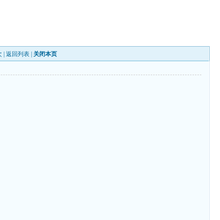
 |
返回列表
|
关闭本页