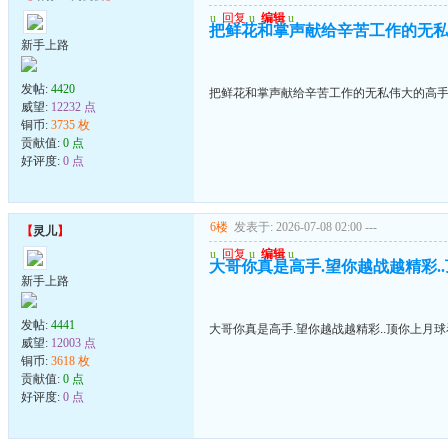
u
回复
u
编辑
u
把鲜花和掌声献给辛苦工作的无
新手上路
发帖:
4420
把鲜花和掌声献给辛苦工作的无私伟大的高
威望:
12232 点
铜币:
3735 枚
贡献值:
0 点
好评度:
0 点
6楼
发表于: 2026-07-08 02:00
---
【
灵儿
】
u
回复
u
编辑
u
大哥你真是高手.望你越战越精彩.
新手上路
发帖:
4441
大哥你真是高手.望你越战越精彩..顶你上月
威望:
12003 点
铜币:
3618 枚
贡献值:
0 点
好评度:
0 点