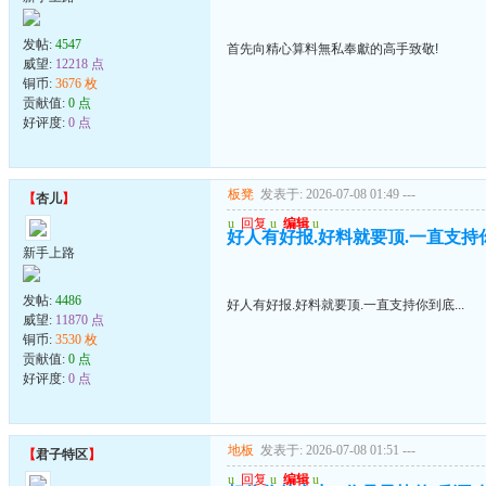
发帖:
4547
首先向精心算料無私奉獻的高手致敬!
威望:
12218 点
铜币:
3676 枚
贡献值:
0 点
好评度:
0 点
板凳
发表于: 2026-07-08 01:49
---
【
杏儿
】
u
回复
u
编辑
u
好人有好报.好料就要顶.一直支持你到
新手上路
发帖:
4486
好人有好报.好料就要顶.一直支持你到底...
威望:
11870 点
铜币:
3530 枚
贡献值:
0 点
好评度:
0 点
地板
发表于: 2026-07-08 01:51
---
【
君子特区
】
u
回复
u
编辑
u