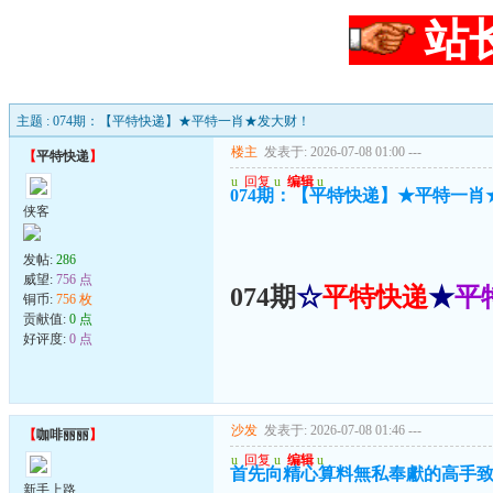
站
主题 : 074期：【平特快递】★平特一肖★发大财！
楼主
发表于: 2026-07-08 01:00
---
【
平特快递
】
u
回复
u
编辑
u
074期：【平特快递】★平特一肖
侠客
发帖:
286
威望:
756 点
074期
☆
平特快递
★
平
铜币:
756 枚
贡献值:
0 点
好评度:
0 点
沙发
发表于: 2026-07-08 01:46
---
【
咖啡丽丽
】
u
回复
u
编辑
u
首先向精心算料無私奉獻的高手致
新手上路