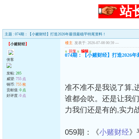
站
主题 : 074期：【小赌财经】打造2026年最强最稳平特尾资料！
楼主
发表于: 2026-07-08 00:59
---
【
小赌财经
】
u
回复
u
编辑
u
074期：【小赌财经】打造2026
侠客
发帖:
285
威望:
755 点
铜币:
755 枚
准不准不是我说了算,
贡献值:
0 点
好评度:
0 点
谁都会吹。还是让我们
力我们还是有的,实力
059期：《
小赌财经
》