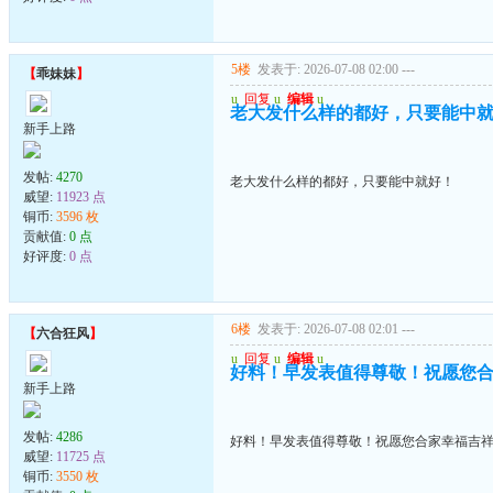
5楼
发表于: 2026-07-08 02:00
---
【
乖妹妹
】
u
回复
u
编辑
u
老大发什么样的都好，只要能中
新手上路
发帖:
4270
老大发什么样的都好，只要能中就好！
威望:
11923 点
铜币:
3596 枚
贡献值:
0 点
好评度:
0 点
6楼
发表于: 2026-07-08 02:01
---
【
六合狂风
】
u
回复
u
编辑
u
好料！早发表值得尊敬！祝愿您
新手上路
发帖:
4286
好料！早发表值得尊敬！祝愿您合家幸福吉
威望:
11725 点
铜币:
3550 枚