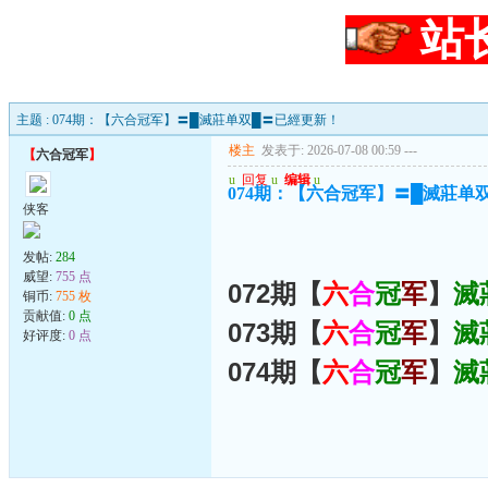
站
主题 : 074期：【六合冠军】〓█滅莊单双█〓已經更新！
楼主
发表于: 2026-07-08 00:59
---
【
六合冠军
】
u
回复
u
编辑
u
074期：【六合冠军】〓█滅莊单
侠客
发帖:
284
威望:
755 点
072期【
六
合
冠
军
】
滅
铜币:
755 枚
贡献值:
0 点
073期【
六
合
冠
军
】
滅
好评度:
0 点
074期【
六
合
冠
军
】
滅