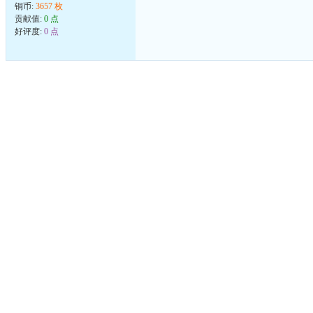
铜币:
3657 枚
贡献值:
0 点
好评度:
0 点