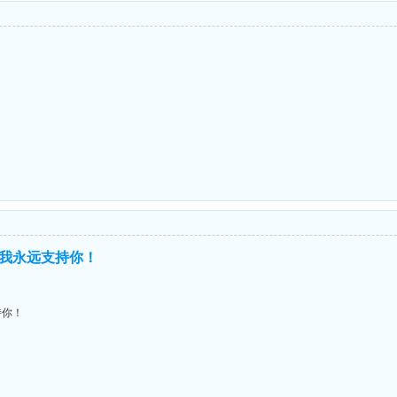
我永远支持你！
持你！