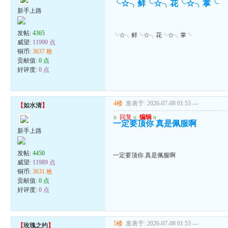
╰☆╮鲜╰☆╮花╰☆╮掌╰
新手上路
发帖:
4365
╰☆╮鲜╰☆╮花╰☆╮掌╰
威望:
11990 点
铜币:
3637 枚
贡献值:
0 点
好评度:
0 点
4楼
发表于: 2026-07-08 01:53
---
【
如水清
】
u
回复
u
编辑
u
一定要顶你 真是佩服啊
新手上路
发帖:
4450
一定要顶你 真是佩服啊
威望:
11989 点
铜币:
3631 枚
贡献值:
0 点
好评度:
0 点
5楼
发表于: 2026-07-08 01:53
---
【
玫瑰之约
】