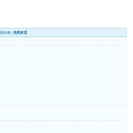
返回列表
|
关闭本页
！