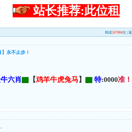
站长推荐:此位租
阅读
247684
次 |
肖】永不止步！
最牛六肖
▇
【
鸡羊牛虎兔马
】
▇
特
:0000
准
.