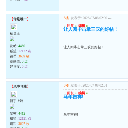
5楼
发表于: 2026-07-08 02:00
---
【
你是唯一
】
u
回复
u
编辑
u
让人阅毕击掌三叹的好帖！
精灵王
发帖:
4460
让人阅毕击掌三叹的好帖！
威望:
12132 点
铜币:
3669 枚
贡献值:
0 点
好评度:
0 点
6楼
发表于: 2026-07-08 02:01
---
【
风中飞燕
】
u
回复
u
编辑
u
马年吉祥!
新手上路
发帖:
4412
马年吉祥!
威望:
12121 点
铜币:
3697 枚