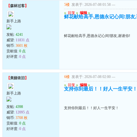
5楼
发表于: 2026-07-08 01:58
---
【
森林过客
】
u
回复
u
编辑
u
鲜花献给高手,恩德永记心间!朋友,
新手上路
发帖:
4241
鲜花献给高手,恩德永记心间!朋友,谢谢你!
威望:
11831 点
铜币:
3601 枚
贡献值:
0 点
好评度:
0 点
6楼
发表于: 2026-07-08 02:00
---
【
美丽依旧
】
u
回复
u
编辑
u
支持你到最后！！好人一生平安
新手上路
发帖:
4398
支持你到最后！！好人一生平安！
威望:
12095 点
铜币:
3708 枚
贡献值:
0 点
好评度:
0 点