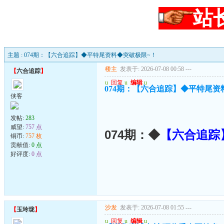
站
主题 : 074期：【六合追踪】◆平特尾资料◆突破极限~！
楼主
发表于: 2026-07-08 00:58
---
【
六合追踪
】
u
回复
u
编辑
u
074期：【六合追踪】◆平特尾资
侠客
发帖:
283
威望:
757 点
074期：◆
【六合追踪
铜币:
757 枚
贡献值:
0 点
好评度:
0 点
沙发
发表于: 2026-07-08 01:55
---
【
玉玲珑
】
u
回复
u
编辑
u