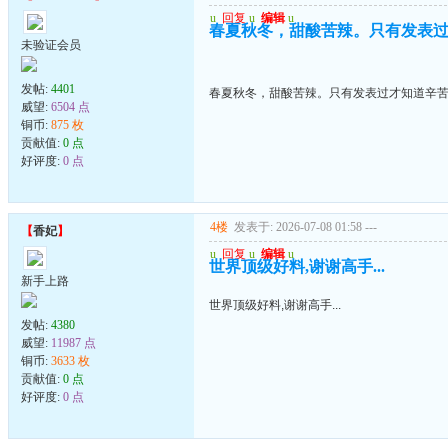
u
回复
u
编辑
u
春夏秋冬，甜酸苦辣。只有发表
未验证会员
发帖:
4401
春夏秋冬，甜酸苦辣。只有发表过才知道辛
威望:
6504 点
铜币:
875 枚
贡献值:
0 点
好评度:
0 点
4楼
发表于: 2026-07-08 01:58
---
【
香妃
】
u
回复
u
编辑
u
世界顶级好料,谢谢高手...
新手上路
世界顶级好料,谢谢高手...
发帖:
4380
威望:
11987 点
铜币:
3633 枚
贡献值:
0 点
好评度:
0 点