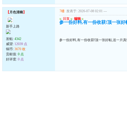
7楼
发表于: 2026-07-08 02:01
---
【
月色清幽
】
u
回复
u
编辑
u
参一份好料,有一份收获!顶一张好帖
新手上路
发帖:
4342
参一份好料,有一份收获!顶一张好帖,送一片真
威望:
12039 点
铜币:
3670 枚
贡献值:
0 点
好评度:
0 点