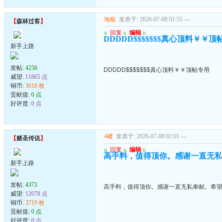
地板
发表于: 2026-07-08 01:55
---
【
森林过客
】
u
回复
u
编辑
u
DDDDD$$$$$$$真心顶料￥￥顶
新手上路
发帖:
4258
DDDDD$$$$$$$真心顶料￥￥顶帖专用
威望:
11865 点
铜币:
3618 枚
贡献值:
0 点
好评度:
0 点
4楼
发表于: 2026-07-08 02:01
---
【
赌圣传说
】
u
回复
u
编辑
u
高手料，值得顶你。感谢一直无
新手上路
发帖:
4373
高手料，值得顶你。感谢一直无私奉献。希
威望:
12078 点
铜币:
3719 枚
贡献值:
0 点
好评度:
0 点