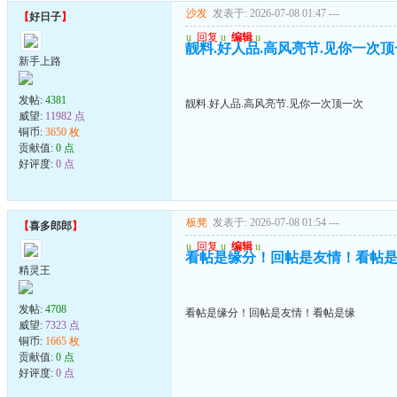
沙发
发表于: 2026-07-08 01:47
---
【
好日子
】
u
回复
u
编辑
u
靓料.好人品.高风亮节.见你一次
新手上路
发帖:
4381
靓料.好人品.高风亮节.见你一次顶一次
威望:
11982 点
铜币:
3650 枚
贡献值:
0 点
好评度:
0 点
板凳
发表于: 2026-07-08 01:54
---
【
喜多郎郎
】
u
回复
u
编辑
u
看帖是缘分！回帖是友情！看帖
精灵王
发帖:
4708
看帖是缘分！回帖是友情！看帖是缘
威望:
7323 点
铜币:
1665 枚
贡献值:
0 点
好评度:
0 点