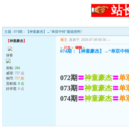
站
主题 : 074期：【神童豪杰】→“单双中特”最稳资料!
楼主
发表于: 2026-07-08 00:58
---
【
神童豪杰
】
u
回复
u
编辑
u
074期：【神童豪杰】→“单双中特
侠客
发帖:
284
威望:
757 点
072期
〓
神童豪杰
〓
单
铜币:
757 枚
贡献值:
0 点
073期
〓
神童豪杰
〓
单
好评度:
0 点
074期
〓
神童豪杰
〓
单