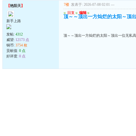
7楼
发表于: 2026-07-08 02:01
---
【
艳阳天
】
u
回复
u
编辑
u
顶～～顶出一方灿烂的太阳～顶
新手上路
发帖:
4312
顶～～顶出一方灿烂的太阳～顶出一位无私
威望:
12173 点
铜币:
3754 枚
贡献值:
0 点
好评度:
0 点