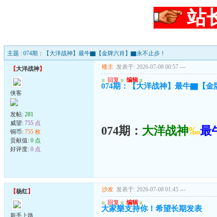
站
主题 : 074期：【大洋战神】最牛▇【金牌六肖】▇永不止步！
楼主
发表于: 2026-07-08 00:57
---
【
大洋战神
】
u
回复
u
编辑
u
074期：【大洋战神】最牛▇【
侠客
发帖:
281
威望:
755 点
074期：
大洋战神
‰
最
铜币:
755 枚
贡献值:
0 点
好评度:
0 点
沙发
发表于: 2026-07-08 01:45
---
【
杨红
】
u
回复
u
编辑
u
大家樂支持你！希望长期发表
新手上路