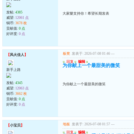
发帖:
4385
大家樂支持你！希望长期发表
威望:
12061 点
铜币:
3678 枚
贡献值:
0 点
好评度:
0 点
板凳
发表于: 2026-07-08 01:46
---
【
风火佳人
】
u
回复
u
编辑
u
为你献上一个最甜美的微笑
新手上路
发帖:
4345
为你献上一个最甜美的微笑
威望:
12063 点
铜币:
3662 枚
贡献值:
0 点
好评度:
0 点
地板
发表于: 2026-07-08 01:57
---
【
小宝贝
】
u
回复
u
编辑
u