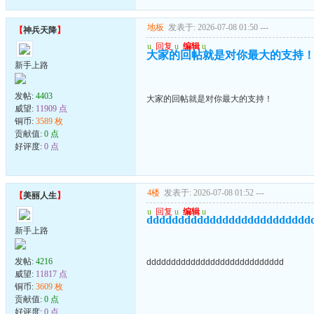
地板
发表于: 2026-07-08 01:50
---
【
神兵天降
】
u
回复
u
编辑
u
大家的回帖就是对你最大的支持
新手上路
发帖:
4403
大家的回帖就是对你最大的支持！
威望:
11909 点
铜币:
3589 枚
贡献值:
0 点
好评度:
0 点
4楼
发表于: 2026-07-08 01:52
---
【
美丽人生
】
u
回复
u
编辑
u
dddddddddddddddddddddddddd
新手上路
发帖:
4216
dddddddddddddddddddddddddddd
威望:
11817 点
铜币:
3609 枚
贡献值:
0 点
好评度:
0 点