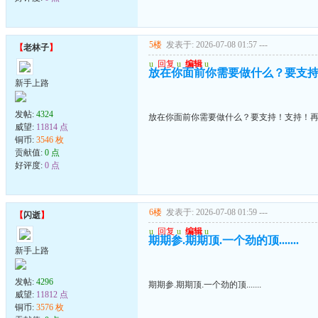
5楼
发表于: 2026-07-08 01:57
---
【
老林子
】
u
回复
u
编辑
u
放在你面前你需要做什么？要支
新手上路
发帖:
4324
放在你面前你需要做什么？要支持！支持！
威望:
11814 点
铜币:
3546 枚
贡献值:
0 点
好评度:
0 点
6楼
发表于: 2026-07-08 01:59
---
【
闪逝
】
u
回复
u
编辑
u
期期参.期期顶.一个劲的顶.......
新手上路
发帖:
4296
期期参.期期顶.一个劲的顶.......
威望:
11812 点
铜币:
3576 枚