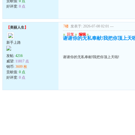
贡献值:
0 点
好评度:
0 点
7楼
发表于: 2026-07-08 02:01
---
【
美丽人生
】
u
回复
u
编辑
u
谢谢你的无私奉献!我把你顶上天啦
新手上路
发帖:
4216
谢谢你的无私奉献!我把你顶上天啦!
威望:
11817 点
铜币:
3609 枚
贡献值:
0 点
好评度:
0 点