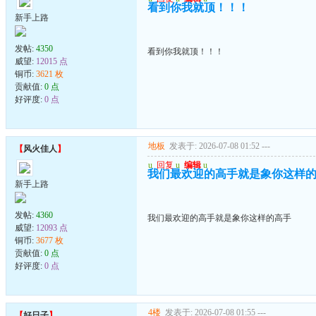
看到你我就顶！！！
新手上路
发帖:
4350
看到你我就顶！！！
威望:
12015 点
铜币:
3621 枚
贡献值:
0 点
好评度:
0 点
地板
发表于: 2026-07-08 01:52
---
【
风火佳人
】
u
回复
u
编辑
u
我们最欢迎的高手就是象你这样
新手上路
发帖:
4360
我们最欢迎的高手就是象你这样的高手
威望:
12093 点
铜币:
3677 枚
贡献值:
0 点
好评度:
0 点
4楼
发表于: 2026-07-08 01:55
---
【
好日子
】