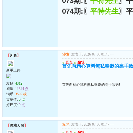
073期:〖
平特先生
〗平
074期:〖
平特先生
〗平
沙发
发表于: 2026-07-08 01:45
---
【
闪逝
】
u
回复
u
编辑
u
首先向精心算料無私奉獻的高手致
新手上路
发帖:
4312
首先向精心算料無私奉獻的高手致敬!
威望:
11844 点
铜币:
3592 枚
贡献值:
0 点
好评度:
0 点
板凳
发表于: 2026-07-08 01:47
---
【
游戏人间
】
u
回复
u
编辑
u