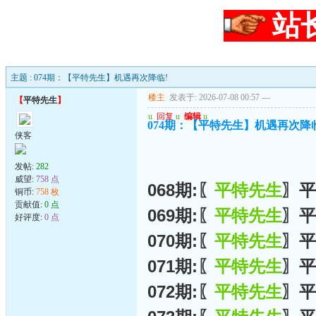
站
主题 : 074期：【平特先生】机遇再次降临!
楼主
发表于: 2026-07-08 00:57
---
【
平特先生
】
u
回复
u
编辑
u
074期：【平特先生】机遇再次降临
侠客
发帖:
282
威望:
758 点
068期:〖
平特先生
〗平
铜币:
758 枚
贡献值:
0 点
069期:〖
平特先生
〗平
好评度:
0 点
070期:〖
平特先生
〗平
071期:〖
平特先生
〗平
072期:〖
平特先生
〗平