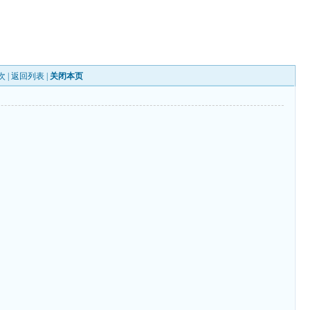
次 |
返回列表
|
关闭本页