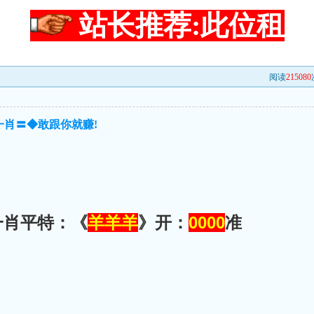
站长推荐:此位租
阅读
215080
一肖〓◆敢跟你就赚!
一肖平特：《
羊羊羊
》开：
0000
准