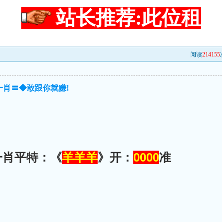
站长推荐:此位租
阅读
214155
一肖〓◆敢跟你就赚!
一肖平特：《
羊羊羊
》开：
0000
准