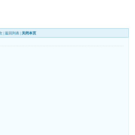
次 |
返回列表
|
关闭本页