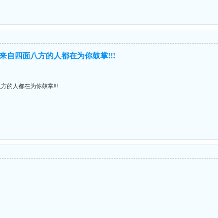
自四面八方的人都在为你鼓掌!!!
的人都在为你鼓掌!!!