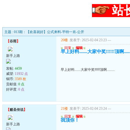
站
主题 : 013期：【欢喜就好】公式来料-平特一肖-公开
20楼
发表于: 2025-02-04 23:23
---
【
谷雨
】
u
回复
u
编辑
u
早上好料.......大家中奖!!!!!!顶啊.......
新手上路
发帖:
4459
早上好料.......大家中奖!!!!!!顶啊.........
威望:
11932 点
铜币:
3589 枚
贡献值:
0 点
好评度:
0 点
21楼
发表于: 2025-02-04 23:24
---
【
赌圣传说
】
u
回复
u
编辑
u
我顶你！
新手上路