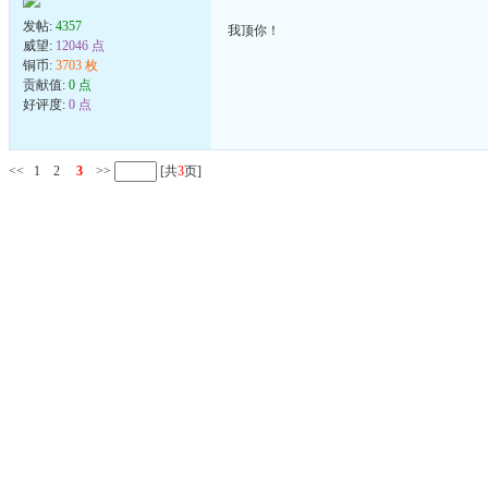
发帖:
4357
我顶你！
威望:
12046 点
铜币:
3703 枚
贡献值:
0 点
好评度:
0 点
<<
1
2
3
>>
[共
3
页]