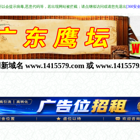
所以会提示病毒,恶意代码等，若出现网站被拦截；请点继续访问或请您先退出
[360安