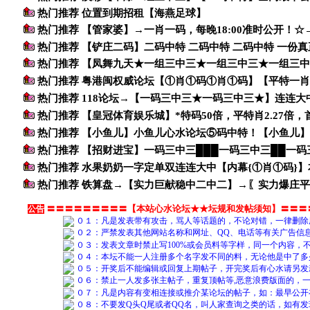
〓〓〓〓〓〓〓〓〓【本站心水论坛★★坛规和发帖须知】〓〓〓
公告
０１：凡是发表带有攻击，骂人等话题的，不论对错，一律删除
０２：严禁发表其他网站名称和网址、QQ、电话等有关广告信
０３：发表文章时禁止写100%或会员料等字样，同一个内容，
０４：本坛不能一人注册多个名字发不同的料，无论他是中了多
０５：开奖后不能编辑或回复上期帖子，开完奖后有心水请另发
０６：禁止一人发多张主帖子，重复顶帖等,恶意浪费版面的，一
０７：凡是内容有变相连接或推介某论坛的帖子，如：最早公开
０８：不要发Q头Q尾或者QQ名，叫人家查询之类的话，如有