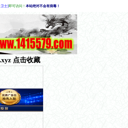
全卫士]
即可访问！
本站绝对不会有病毒！