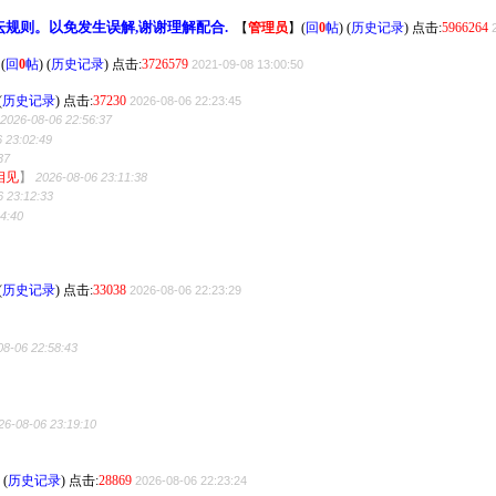
坛规则。以免发生误解,谢谢理解配合.
【
管理员
】
(
回
0
帖
)
(
历史记录
) 点击:
5966264
】
(
回
0
帖
)
(
历史记录
) 点击:
3726579
2021-09-08 13:00:50
(
历史记录
) 点击:
37230
2026-08-06 22:23:45
2026-08-06 22:56:37
 23:02:49
37
相见
】
2026-08-06 23:11:38
6 23:12:33
14:40
(
历史记录
) 点击:
33038
2026-08-06 22:23:29
08-06 22:58:43
26-08-06 23:19:10
)
(
历史记录
) 点击:
28869
2026-08-06 22:23:24