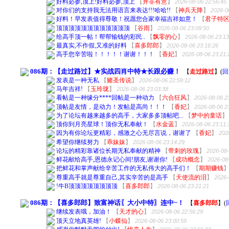
好料必参,顶上!好料必参,顶上
【
并非有意
】
2026-08-06 22:56:45
对你们的支持我无法用语言来表达!!!哈哈!!
【
神兵天降
】
2026-0
好料！早发表值得尊敬！祝愿您合家幸福吉祥如意！
【
君子特
顶顶顶顶顶顶顶顶顶顶顶顶
【
谷雨
】
2026-08-06 23:09:50
给高手顶一帖！帮帮输钱的彩民..
【
飘零的心
】
2026-08-06 23:13
最真实,不作假,又准的好料
【
喜多郎郎
】
2026-08-06 23:16:26
高手您辛苦啦！！！！！谢谢！！！
【
香妃
】
2026-08-06 23:21:
086期：【走过路过】★实战四肖中特★长跟必赚！
【
走过路过
】
(
回
发表是一种无私
【
赌圣传说
】
2026-08-06 22:59:12
马年吉祥!
【
玉玲珑
】
2026-08-06 23:03:38
看帖是一种缘分****回帖是一种动力
【
六合狂风
】
2026-08-06 2
顶帖是友情，是动力！发帖是高尚！！！
【
香妃
】
2026-08-06 2
为了论坛有越来越多的高手，大家多多顶帖吧...
【
梦中的童话
】
顶你到月亮星球！顶你无私奉献！
【
水金蓝
】
2026-08-06 23:11:
因为有你论坛更精彩，感激之心无尽言说，谢谢了
【
香妃
】
202
希望你继续努力
【
乖妹妹
】
2026-08-06 23:14:29
论坛的精彩靠诸位长期无私奉献的精神
【
带刺的玫瑰
】
2026-08-
鲜花献给高手,恩德永记心间!朋友,谢谢你!
【
成功概念
】
2026-08
把鲜花和掌声献给辛苦工作的无私伟大的高手们！
【
期期赚钱
尊重高手就是尊重自己,其实辛苦的是高手
【
天使流的泪
】
2026-
!牛B顶顶顶顶顶顶顶顶
【
喜多郎郎
】
2026-08-06 23:21:21
086期：【喜多郎郎】致富神话〖大小中特〗连中~！
【
喜多郎郎
】
(
继续发表哦，加油！
【
天才的心
】
2026-08-06 22:56:29
顶天立地真英雄!
【
小蝶仙
】
2026-08-06 23:00:59