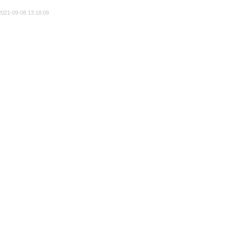
2021-09-08 13:18:09