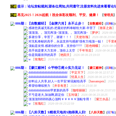
提示：论坛发帖规则,望各位周知,共同遵守,注册发料先进来看看论
已锁
再见2025！2026起航！祝全体彩友顺利、平安、健康！
已锁
【
管理员
086期：【吉数赌经】【金牌六肖】永不止步！
【
吉数赌经
】
(
回
8
帖
)
感谢您真诚无私的-把最好的料奉献给大家-辛苦了
【
致富之路
】
顶顶顶。。顶完再顶~顶顶顶。。顶完再顶~
【
梦伊
】
2026-08-06
多谢分享，辛苦了，谢谢！！！
【
天使玫瑰
】
2026-08-06 23:04:
对无私奉献的高手，永远支持与感谢!强有力地顶一贴！
【
千里
顶贴是友情.感谢你的分享，支持你!!!!!!
【
彩色蝴蝶
】
2026-08-0
高手就是要大力支持，顶你上太空
【
千年等后
】
2026-08-06 23:
你是我最崇拜的高手
【
艳阳天
】
2026-08-06 23:19:03
w
【
玫瑰红
】
2026-08-06 23:23:19
086期：【濠江赌神】☆平特①尾☆实力见证！
【
濠江赌神
】
(
回
8
帖
)
ddddddddddddddddddddddddd
【
平定天下
】
2026-08-06 22:57:17
ddddddddddddddddddddddddd
【
忧喜人生
】
2026-08-06 22:57:52
好料众人共享,好人一生平安!鲜花献给高手
【
hassanspen
】
2026-
希望你继续努力
【
并非有意
】
2026-08-06 23:00:38
dddddddddddddd早更新的高手
【
咖啡丽丽
】
2026-08-06 23:07:03
不亏是老大,加油啊,跟定你
【
玉玲珑
】
2026-08-06 23:18:25
顶顶顶$$$$$$$真心顶料￥￥￥￥￥顶帖专用！
【
紫兰水晶
】
20
w
【
玫瑰红
】
2026-08-06 23:22:59
086期：【八卦天数】$精准天地肖$抱得美人归!
【
八卦天数
】
(
回
7
帖